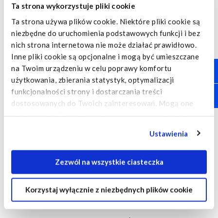
Ta strona wykorzystuje pliki cookie
Dysponujemy pełnowymiarową, bezpyłową kabiną
Ta strona używa plików cookie. Niektóre pliki cookie są
lakierniczą, która
niezbędne do uruchomienia podstawowych funkcji i bez
umożliwia obsługę wszystkich typów pojazdów, w tym
nich strona internetowa nie może działać prawidłowo.
również autobusów
Inne pliki cookie są opcjonalne i mogą być umieszczane
i naczep
na Twoim urządzeniu w celu poprawy komfortu
użytkowania, zbierania statystyk, optymalizacji
Posiadamy urządzenie do prostowania ram pojazdów
funkcjonalności strony i dostarczania treści
dostawczych,
dostosowanych do Twoich zainteresowań. Mogą one
ciężarowych i naczep
obejmować pliki cookie umieszczane przez usługi stron
trzecich, które pojawiają się na naszych stronach
Ustawienia
internetowych i mogą być wykorzystywane przez takie
strony trzecie również do ich celów. Kliknij "Ustawienia",
aby uzyskać szczegółowe informacje o tym, jakie pliki
Zezwól na wszystkie ciasteczka
USŁUGI DOOR TO DOOR
cookie są umieszczane na Twoim urządzeniu i jak są one
wykorzystywane.
Realizacja usług serwisowych bez konieczności
Korzystaj wyłącznie z niezbędnych plików cookie
dostarczenia pojazdu do serwisu
Jeśli akceptujesz wszystkie opcjonalne pliki cookie,