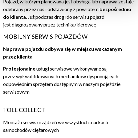
kliknij na "Zezwól na wszystkie ciasteczka".
Pojazd, w którym planowana jest obsługa lub naprawa zostaje
Jeśli chcesz dowiedzieć się więcej i/lub wybrać, jakie
odebrany przez nas i odstawiony z powrotem
bezpośrednio
typy opcjonalnych plików cookie może używać ta strona,
do klienta
. Już podczas drogi do serwisu pojazd
wybierz "Ustawienia ", a następnie kliknij "OK", aby
jest diagnozowany przez technika/kierowcę
zapisać swoje preferencje.
MOBILNY SERWIS POJAZDÓW
Zmiany w preferencjach można wprowadzać w każdej
chwili.
Naprawa pojazdu odbywa się w miejscu wskazanym
przez klienta
Profesjonalne
usługi serwisowe wykonywane są
przez wykwalifikowanych mechaników dysponujących
odpowiednim sprzętem dostępnym w naszym pojeździe
serwisowym
TOLL COLLECT
Montaż i serwis urządzeń we wszystkich markach
samochodów ciężarowych