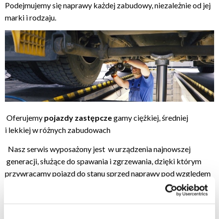
Podejmujemy się naprawy każdej zabudowy, niezależnie od jej
marki i rodzaju.
Oferujemy
pojazdy zastępcze
gamy ciężkiej, średniej
i lekkiej w różnych zabudowach
Nasz serwis wyposażony jest w urządzenia najnowszej
generacji, służące do spawania i zgrzewania, dzięki którym
przywracamy pojazd do stanu sprzed naprawy pod względem
zarówno wizualnym, jak i technicznym, jego odporności na
korozję, a przede wszystkim – bezpieczeństwa.
Posiadamy profesjonalne centrum napraw powypadkowych