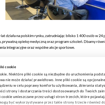
 lat działa na polskim rynku, zatrudniając blisko 1 400 osób w 
ych, prywatną opiekę medyczną oraz program szkoleń. Dbamy rów
ania integracyjne oraz wspólne akcje sportowe.
iki cookie
Polityka prywatności
okie. Niektóre pliki cookie są niezbędne do uruchomienia pods
owa nie może działać prawidłowo. Inne pliki cookie są opcjonaln
dzeniu w celu poprawy komfortu użytkowania, zbierania statys
© IVECO Poland Sp. z o.o. – spółka Iveco Group – IT09709770011
ości strony i dostarczania treści dostosowanych do Twoich zai
cookie umieszczane przez usługi stron trzecich, które pojawiaj
mogą być wykorzystywane przez takie strony trzecie również do