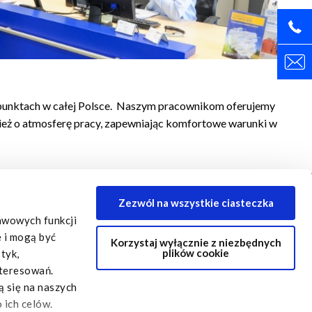
24 punktach w całej Polsce. Naszym pracownikom oferujemy
nież o atmosferę pracy, zapewniając komfortowe warunki w
Zezwól na wszystkie ciasteczka
Oficjalna strona IVECO
IVECO Certified Pre-Owned
tawowych funkcji
e i mogą być
Korzystaj wyłącznie z niezbędnych
plików cookie
tyk,
nteresowań.
ą się na naszych
 ich celów.