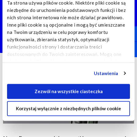
Nowe zaawansowane systemy
Ta strona używa plików cookie. Niektóre pliki cookie są
wspomagające kierowcę (ADAS) oraz
niezbędne do uruchomienia podstawowych funkcji i bez
funkcje
nich strona internetowa nie może działać prawidłowo.
Inne pliki cookie są opcjonalne i mogą być umieszczane
jazdy autonomicznej poziomu 2 zapewniają
na Twoim urządzeniu w celu poprawy komfortu
znakomite wrażenia
użytkowania, zbierania statystyk, optymalizacji
z jazdy oraz poprawiają bezpieczeństwo.
funkcjonalności strony i dostarczania treści
dostosowanych do Twoich zainteresowań. Mogą one
obejmować pliki cookie umieszczane przez usługi stron
trzecich, które pojawiają się na naszych stronach
Ustawienia
internetowych i mogą być wykorzystywane przez takie
strony trzecie również do ich celów. Kliknij "Ustawienia",
aby uzyskać szczegółowe informacje o tym, jakie pliki
Zezwól na wszystkie ciasteczka
cookie są umieszczane na Twoim urządzeniu i jak są one
wykorzystywane.
Korzystaj wyłącznie z niezbędnych plików cookie
Jeśli akceptujesz wszystkie opcjonalne pliki cookie,
kliknij na "Zezwól na wszystkie ciasteczka".
Jeśli chcesz dowiedzieć się więcej i/lub wybrać, jakie