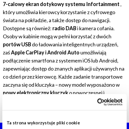
7-calowy ekran dotykowy systemu Infortainment
,
który umożliwia kierowcy korzystanie z cyfrowego
świata na pokładzie, a także dostęp do nawigacji.
Dostępne są również:
radio DAB
i kamera cofania.
Osoby w kabinie mogą w pełni korzystać z dwóch
portów USB
do ładowania inteligentnych urządzeń,
zaś
Apple CarPlay i Android Auto
umożliwiają
podłączenie smartfona z systemem iOS lub Android,
zapewniając dostęp do znanych aplikacji używanych na
co dzień przez kierowcę. Każde zadanie transportowe
zaczyna się od kluczyka – nowy model wyposażono w
nowy elektroniczny kluczyk
o nowoczesnej i
wytrzymałej konstrukcji, dostosowanej do trudów
zadań transportowych.
Ta strona wykorzystuje pliki cookie