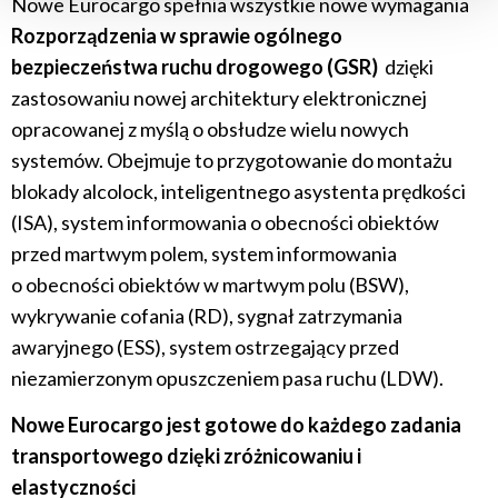
Nowe Eurocargo spełnia wszystkie nowe wymagania
typy opcjonalnych plików cookie może używać ta strona,
Rozporządzenia w sprawie ogólnego
wybierz "Ustawienia ", a następnie kliknij "OK", aby
bezpieczeństwa ruchu drogowego (GSR)
dzięki
zapisać swoje preferencje.
zastosowaniu nowej architektury elektronicznej
Zmiany w preferencjach można wprowadzać w każdej
chwili.
opracowanej z myślą o obsłudze wielu nowych
systemów. Obejmuje to przygotowanie do montażu
blokady alcolock, inteligentnego asystenta prędkości
(ISA), system informowania o obecności obiektów
przed martwym polem, system informowania
o obecności obiektów w martwym polu (BSW),
wykrywanie cofania (RD), sygnał zatrzymania
awaryjnego (ESS), system ostrzegający przed
niezamierzonym opuszczeniem pasa ruchu (LDW).
Nowe Eurocargo jest gotowe do każdego zadania
transportowego dzięki zróżnicowaniu i
elastyczności