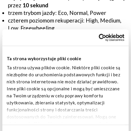
przez
10 sekund
trzem trybom jazdy: Eco, Normal, Power
czterem poziomom rekuperacji: High, Medium,
Low, Freewheeling
płynnej, responsywnej jeździe dostosowanej do
stylu kierowcy
To idealne połączenie dynamiki, oszczędności i
Ta strona wykorzystuje pliki cookie
pełnej kontroli.
Ta strona używa plików cookie. Niektóre pliki cookie są
niezbędne do uruchomienia podstawowych funkcji i bez
nich strona internetowa nie może działać prawidłowo.
Inne pliki cookie są opcjonalne i mogą być umieszczane
ŁADOWNOŚĆ I PRZESTRZEŃ: NOWY
na Twoim urządzeniu w celu poprawy komfortu
STANDARD W SWOJEJ KATEGORII
użytkowania, zbierania statystyk, optymalizacji
funkcjonalności strony i dostarczania treści
eSuperJolly wyznacza nowe standardy w swojej
dostosowanych do Twoich zainteresowań. Mogą one
klasie dzięki imponującym wartościom
obejmować pliki cookie umieszczane przez usługi stron
użytkowym:
trzecich, które pojawiają się na naszych stronach