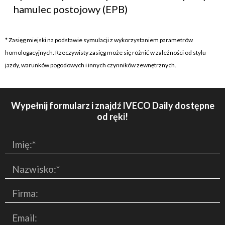
hamulec postojowy (EPB)
* Zasięg miejski na podstawie symulacji z wykorzystaniem parametrów
homologacyjnych. Rzeczywisty zasięg może się różnić w zależności od stylu
jazdy, warunków pogodowych i innych czynników zewnętrznych.
Wypełnij formularz i znajdź IVECO Daily dostępne
od ręki!
Imię:*
Nazwisko:*
Firma:
Email: