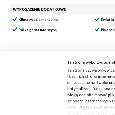
WYPOSAŻENIE DODATKOWE
Klimatyzacja manualna
Światła
Półka górna nad szybą
Bluetoo
ZABUDOWA
Ta strona wykorzystuje pl
Typ zabudowy:
IZOTERMA
Ta strona używa plików co
i bez nich strona internet
VAN:
12537594
umieszczane na Twoim urzą
optymalizacji funkcjonaln
Mogą one obejmować pliki 
stronach internetowych i 
Kliknij "Ustawienia", aby 
Twoim urządzeniu i jak są