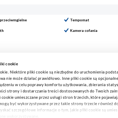
 przeciwmgielne
Tempomat
th
Kamera cofania
iki cookie
Firma wykonująca zabudowę:
NADWOZIA TIM
okie. Niektóre pliki cookie są niezbędne do uruchomienia pods
owa nie może działać prawidłowo. Inne pliki cookie są opcjonaln
dzeniu w celu poprawy komfortu użytkowania, zbierania statys
ości strony i dostarczania treści dostosowanych do Twoich zai
cookie umieszczane przez usługi stron trzecich, które pojawiaj
mogą być wykorzystywane przez takie strony trzecie również do
Polityka prywatności
uzyskać szczegółowe informacje o tym, jakie pliki cookie są umie
 one wykorzystywane.