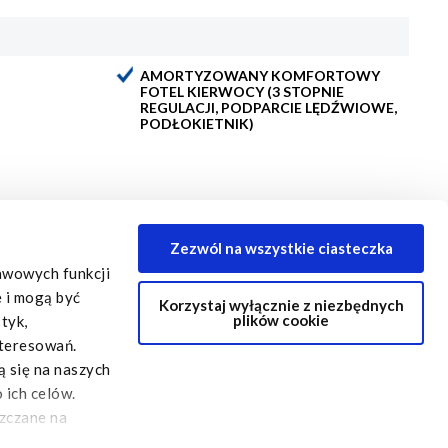
AMORTYZOWANY KOMFORTOWY
FOTEL KIERWOCY (3 STOPNIE
REGULACJI, PODPARCIE LĘDŹWIOWE,
PODŁOKIETNIK)
Zezwól na wszystkie ciasteczka
tawowych funkcji
e i mogą być
Korzystaj wyłącznie z niezbędnych
plików cookie
tyk,
nteresowań.
ą się na naszych
 ich celów.
Oficjalna strona IVECO
IVECO Certified Pre-Owned
szczane na