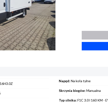
Napęd:
Na koła tylne
16H3.0Z
Skrzynia biegów:
Manualna
5
Typ silnika:
F1C 3.0 l 160 KM - E