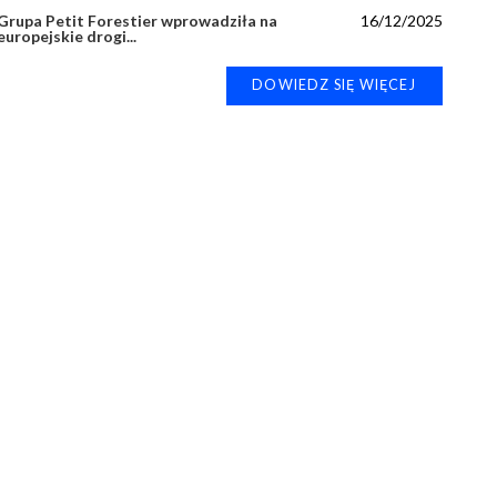
Grupa Petit Forestier wprowadziła na
16/12/2025
europejskie drogi...
DOWIEDZ SIĘ WIĘCEJ