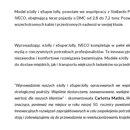
Model eJolly i eSuperJolly, powstałe we współpracy z Stellantis
IVECO, obejmującą teraz pojazdy o DMC od 2,8 do 7,2 tony. Pozwa
wszechstronnych kabin i przestronnych nadwozi w swojej klasie.
Wprowadzając eJolly i eSuperJolly, IVECO kompletuje w pełni el
myślą o rzeczywistych potrzebach profesjonalistów. Te innowacyj
niezawodne i komfortowe rozwiązania bezemisyjne. Modele eJolly 
do dostaw miejskich, jak i transportu większych ładunków na przed
"Wprowadzenie naszych eJolly i eSuperJolly, opracowanych we wspó
strategicznej podróży. Wspólnie dostarczamy zaawansowane, wydajne
wartość dla naszych klientów"
- skomentowała
Carlotta Mathis, 
znaczące, ponieważ ma miejsce w roku naszej 50. rocznicy powstan
innowacyjnych rozwiązań zaprojektowanych w celu zaspokojenia potrzeb
stoją i zobowiązujemy się do przewodzenia w rewolucjonizowaniu krajob