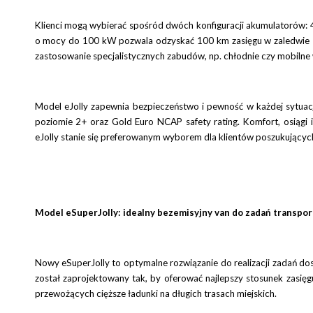
Klienci mogą wybierać spośród dwóch konfiguracji akumulatorów:
o mocy do 100 kW pozwala odzyskać 100 km zasięgu w zaledwie 1
zastosowanie specjalistycznych zabudów, np. chłodnie czy mobilne 
Model eJolly zapewnia bezpieczeństwo i pewność w każdej sytu
poziomie 2+ oraz Gold Euro NCAP safety rating. Komfort, osiągi 
eJolly stanie się preferowanym wyborem dla klientów poszukującyc
Model eSuperJolly: idealny bezemisyjny van do zadań transpo
Nowy eSuperJolly to optymalne rozwiązanie do realizacji zadań do
został zaprojektowany tak, by oferować najlepszy stosunek zasię
przewożących cięższe ładunki na długich trasach miejskich.