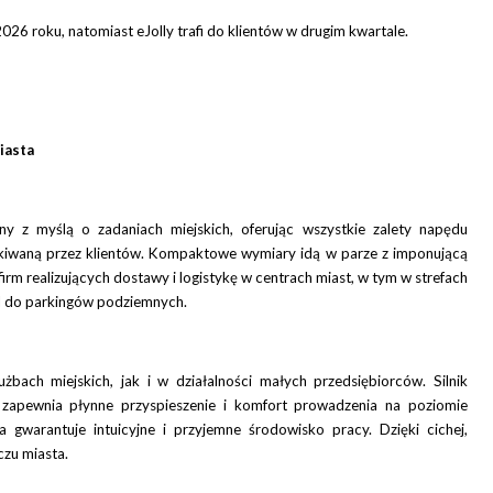
6 roku, natomiast eJolly trafi do klientów w drugim kwartale.
iasta
 z myślą o zadaniach miejskich, oferując wszystkie zalety napędu
zekiwaną przez klientów. Kompaktowe wymiary idą w parze z imponującą
irm realizujących dostawy i logistykę w centrach miast, w tym w strefach
d do parkingów podziemnych.
użbach miejskich, jak i w działalności małych przedsiębiorców. Silnik
ewnia płynne przyspieszenie i komfort prowadzenia na poziomie
warantuje intuicyjne i przyjemne środowisko pracy. Dzięki cichej,
czu miasta.