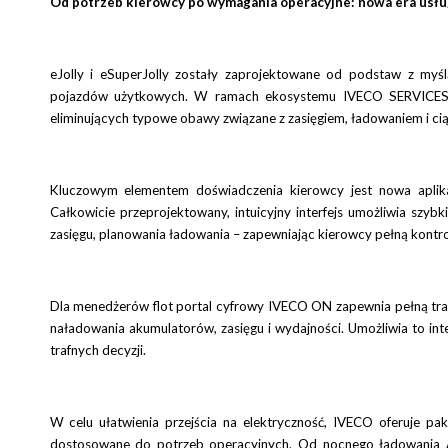
Od potrzeb kierowcy po wymagania operacyjne: nowa era usłu
eJolly i eSuperJolly zostały zaprojektowane od podstaw z myś
pojazdów użytkowych. W ramach ekosystemu IVECO SERVICES of
eliminujących typowe obawy związane z zasięgiem, ładowaniem i ciąg
Kluczowym elementem doświadczenia kierowcy jest nowa aplikacj
Całkowicie przeprojektowany, intuicyjny interfejs umożliwia szyb
zasięgu, planowania ładowania – zapewniając kierowcy pełną kontrolę
Dla menedżerów flot portal cyfrowy IVECO ON zapewnia pełną tra
naładowania akumulatorów, zasięgu i wydajności. Umożliwia to int
trafnych decyzji.
W celu ułatwienia przejścia na elektryczność, IVECO oferuje 
dostosowane do potrzeb operacyjnych. Od nocnego ładowania AC