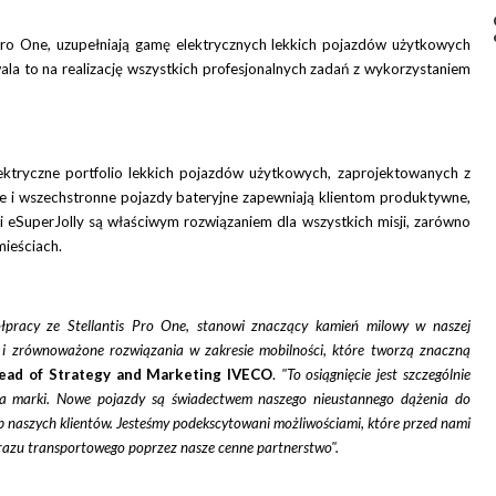
 Pro One, uzupełniają gamę elektrycznych lekkich pojazdów użytkowych
la to na realizację wszystkich profesjonalnych zadań z wykorzystaniem
ektryczne portfolio lekkich pojazdów użytkowych, zaprojektowanych z
ne i wszechstronne pojazdy bateryjne zapewniają klientom produktywne,
i eSuperJolly są właściwym rozwiązaniem dla wszystkich misji, zarówno
mieściach.
łpracy ze Stellantis Pro One, stanowi znaczący kamień milowy w naszej
 i zrównoważone rozwiązania w zakresie mobilności, które tworzą znaczną
Head of Strategy and Marketing IVECO
.
"To osiągnięcie jest szczególnie
ia marki. Nowe pojazdy są świadectwem naszego nieustannego dążenia do
 naszych klientów. Jesteśmy podekscytowani możliwościami, które przed nami
razu transportowego poprzez nasze cenne partnerstwo".