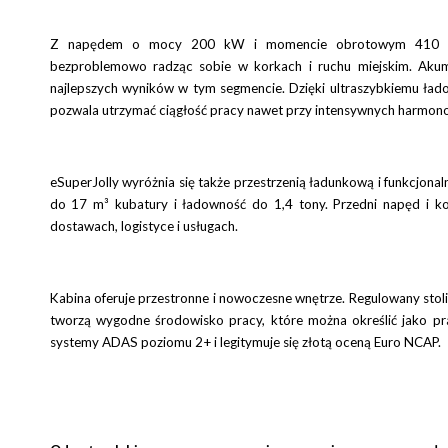
Z napędem o mocy 200 kW i momencie obrotowym 410 Nm, e
bezproblemowo radząc sobie w korkach i ruchu miejskim. Aku
najlepszych wyników w tym segmencie. Dzięki ultraszybkiemu ła
pozwala utrzymać ciągłość pracy nawet przy intensywnych harmon
eSuperJolly wyróżnia się także przestrzenią ładunkową i funkcjona
do 17 m³ kubatury i ładowność do 1,4 tony. Przedni napęd i k
dostawach, logistyce i usługach.
Kabina oferuje przestronne i nowoczesne wnętrze. Regulowany stol
tworzą wygodne środowisko pracy, które można określić jako pra
systemy ADAS poziomu 2+ i legitymuje się złotą oceną Euro NCAP.