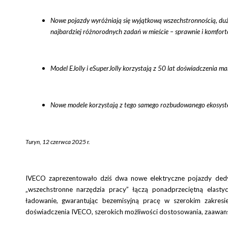
Nowe pojazdy wyróżniają się wyjątkową wszechstronnością, duż
najbardziej różnorodnych zadań w mieście – sprawnie i komfor
Model EJolly i eSuperJolly
korzystają z 50 lat doświadczenia ma
Nowe modele korzystają z tego samego rozbudowanego ekosyste
Turyn, 12 czerwca 2025 r.
IVECO zaprezentowało dziś dwa nowe elektryczne pojazdy dedy
„wszechstronne narzędzia pracy” łączą ponadprzeciętną elasty
ładowanie, gwarantując bezemisyjną pracę w szerokim zakres
doświadczenia IVECO, szerokich możliwości dostosowania, zaawans