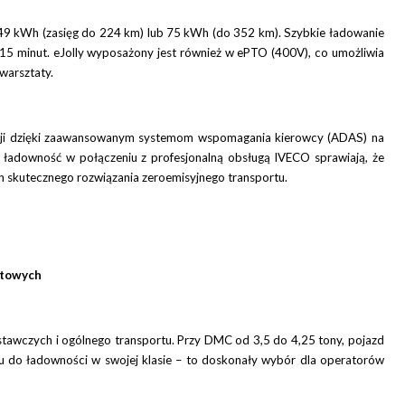
 49 kWh (zasięg do 224 km) lub 75 kWh (do 352 km). Szybkie ładowanie
5 minut. eJolly wyposażony jest również w ePTO (400V), co umożliwia
warsztaty.
acji dzięki zaawansowanym systemom wspomagania kierowcy (ADAS) na
i ładowność w połączeniu z profesjonalną obsługą IVECO sprawiają, że
h skutecznego rozwiązania zeroemisyjnego transportu.
rtowych
stawczych i ogólnego transportu. Przy DMC od 3,5 do 4,25 tony, pojazd
gu do ładowności w swojej klasie – to doskonały wybór dla operatorów