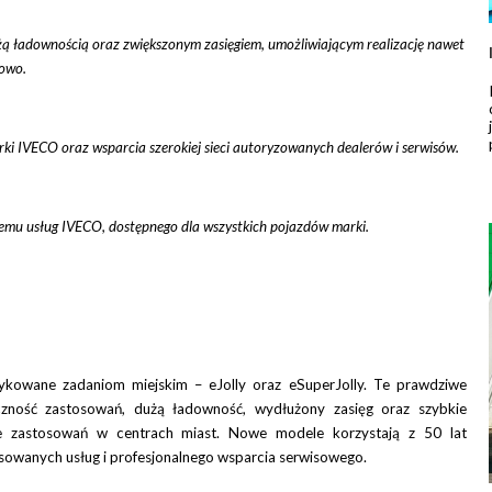
ą ładownością oraz zwiększonym zasięgiem, umożliwiającym realizację nawet
towo.
rki IVECO oraz wsparcia szerokiej sieci autoryzowanych dealerów i serwisów
.
mu usług IVECO, dostępnego dla wszystkich pojazdów marki.
kowane zadaniom miejskim – eJolly oraz eSuperJolly. Te prawdziwe
czność zastosowań, dużą ładowność, wydłużony zasięg oraz szybkie
ie zastosowań w centrach miast. Nowe modele korzystają z 50 lat
owanych usług i profesjonalnego wsparcia serwisowego.