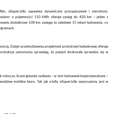
SuperJolly zapewnia dynamiczne przyspieszenie i zwrotność,
mulator o pojemności 110 kWh oferuje zasięg do 420 km – jeden z
dowaniu dodatkowe 100 km zasięgu to zaledwie 15 minut ładowania, co
ogramach.
lnością. Dzięki przemyślanemu projektowi przestrzeni ładunkowej oferuje
onstrukcja samonośna sprawiają, że pojazd doskonale sprawdza się w
ik roboczy, liczne gniazda zasilania – w tym ładowanie bezprzewodowe –
wdziwe mobilne biuro. Tak jak eJolly, eSuperJolly wyposażony jest w