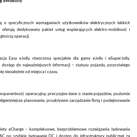
g eMobility
lą o specyficznych wymaganiach użytkowników elektrycznych lekkich
erują dedykowany pakiet usług wspierających elektro-mobilność i
łością operacji.
a Easy eJolly, stworzona specjalnie dla gamy eJolly i eSuperJolly.
ki dostęp do najważniejszych informacji – statusu pojazdu, pozostałego
 niezależnie od miejsca i czasu.
nsparentność operacyjną: precyzyjne dane o stanie pojazdów, poziomie
eligentniejsze planowanie, proaktywne zarządzanie flotą i podejmowanie
pakiety eCharge – kompleksowe, bezproblemowe rozwiązania ładowania
 po szybkie ładowanie DC i dostęp do infrastruktury publicznej za