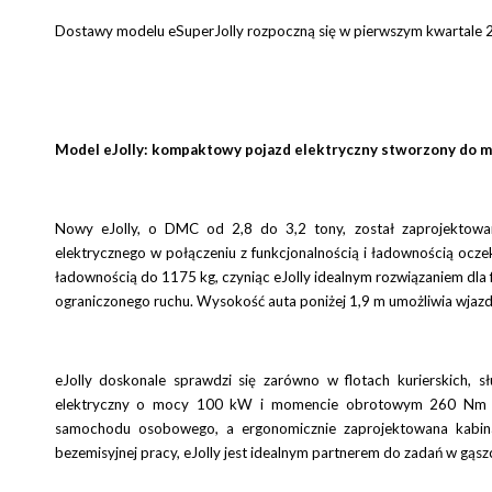
Dostawy modelu eSuperJolly rozpoczną się w pierwszym kwartale 202
Model eJolly: kompaktowy pojazd elektryczny stworzony do m
Nowy eJolly, o DMC od 2,8 do 3,2 tony, został zaprojektowany
elektrycznego w połączeniu z funkcjonalnością i ładownością oc
ładownością do 1175 kg, czyniąc eJolly idealnym rozwiązaniem dla f
ograniczonego ruchu. Wysokość auta poniżej 1,9 m umożliwia wjaz
eJolly doskonale sprawdzi się zarówno w flotach kurierskich, sł
elektryczny o mocy 100 kW i momencie obrotowym 260 Nm zap
samochodu osobowego, a ergonomicznie zaprojektowana kabina g
bezemisyjnej pracy, eJolly jest idealnym partnerem do zadań w gąsz