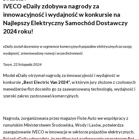
IVECO eDaily zdobywa nagrody za
innowacyjność i wydajność w konkursie na
Najlepszy Elektryczny Samochód Dostawczy
2024 roku!
eDaily został doceniony w segmencie komercyjnych pojazdów elektrycznych za swoją
wydajność, zrównoważony rozwój i wszechstronność.
Turyn, 22 listopada 2024
Model eDaily otrzymał nagrodę za innowacyjność i wydajność w
konkursie
„Best Electric Van 2024”,
w którym jury złożone z czołowych
menedżerów flot doceniło go za zaawansowaną technologię, wydajność i
szeroki zakres zastosowań komercyjnych.
Nagroda, zorganizowana przez magazyn Flote Auto we współpracy z
rumuńskim Ministerstwem Środowiska, Wody i Lasów, potwierdza
zaangażowanie IVECO w innowacje w sektorze pojazdów elektrycznych.
Pojazd eDaily udowadnia, że możliwe jest zaoferowanie operatorom flot