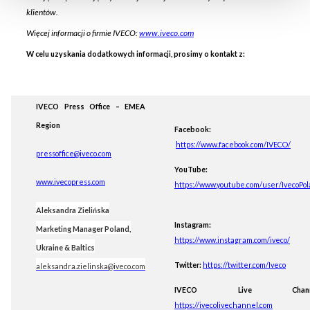
klientów.
typy opcjonalnych plików cookie może używać ta strona,
wybierz "Ustawienia ", a następnie kliknij "OK", aby
Więcej informacji o firmie IVECO:
www.iveco.com
zapisać swoje preferencje.
W celu uzyskania dodatkowych informacji, prosimy o kontakt z:
Zmiany w preferencjach można wprowadzać w każdej
chwili.
IVECO Press Office – EMEA
Region
Facebook:
https://www.facebook.com/IVECO/
pressoffice@iveco.com
YouTube:
www.ivecopress.com
https://www.youtube.com/user/IvecoPo
Aleksandra Zielińska
Instagram:
Marketing Manager Poland,
https://www.instagram.com/iveco/
Ukraine & Baltics
Twitter:
https://twitter.com/Iveco
aleksandra.zielinska@iveco.com
IVECO Live Channe
https://ivecolivechannel.com