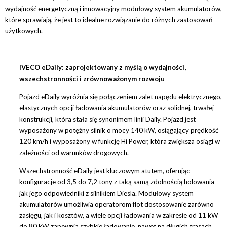
wydajność energetyczną i innowacyjny modułowy system akumulatorów,
które sprawiają, że jest to idealne rozwiązanie do różnych zastosowań
użytkowych.
IVECO eDaily: zaprojektowany z myślą o wydajności,
wszechstronności i zrównoważonym rozwoju
Pojazd eDaily wyróżnia się połączeniem zalet napędu elektrycznego,
elastycznych opcji ładowania akumulatorów oraz solidnej, trwałej
konstrukcji, która stała się synonimem linii Daily. Pojazd jest
wyposażony w potężny silnik o mocy 140 kW, osiągający prędkość
120 km/h i wyposażony w funkcję Hi Power, która zwiększa osiągi w
zależności od warunków drogowych.
Wszechstronność eDaily jest kluczowym atutem, oferując
konfiguracje od 3,5 do 7,2 tony z taką samą zdolnością holowania
jak jego odpowiedniki z silnikiem Diesla. Modułowy system
akumulatorów umożliwia operatorom flot dostosowanie zarówno
zasięgu, jak i kosztów, a wiele opcji ładowania w zakresie od 11 kW
do 80 kW zapewnia szybkie ładowanie, nawet na długich trasach.